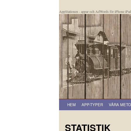
AppStationen - appar och AdWords för iPhone iPa
HEM
APP-TYPER
VÅRA MET
STATISTIK