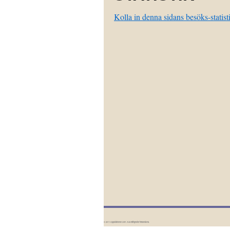
Kolla in denna sidans besöks-statist
© 2011 Appstationen.com. Alla rättigheter förbehållna.