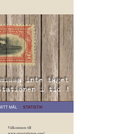
MITT MÅL
STATISTIK
Välkommen till
www.appstationen.com!